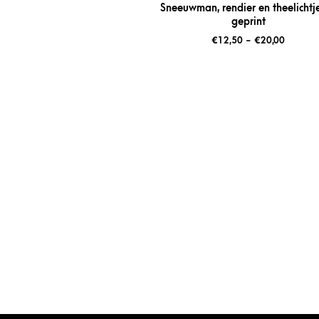
Sneeuwman, rendier en theelichtj
geprint
€
12,50
-
€
20,00