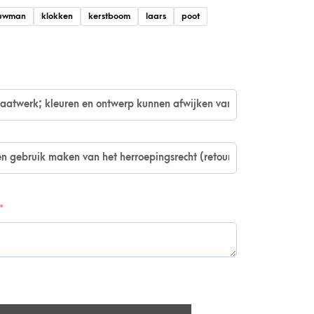
uwman
klokken
kerstboom
laars
poot
*