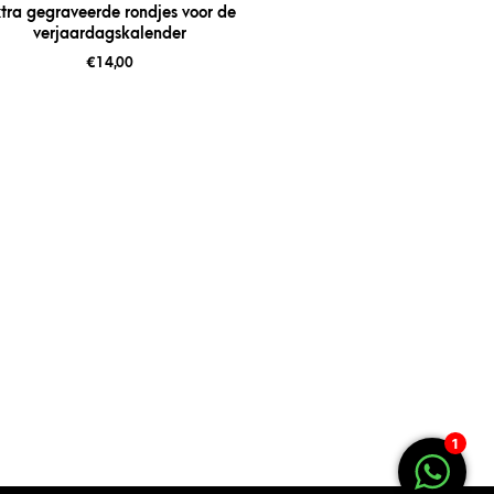
tra gegraveerde rondjes voor de
verjaardagskalender
€
14,00
1