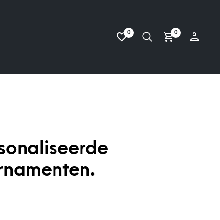
0
0
sonaliseerde
rnamenten.