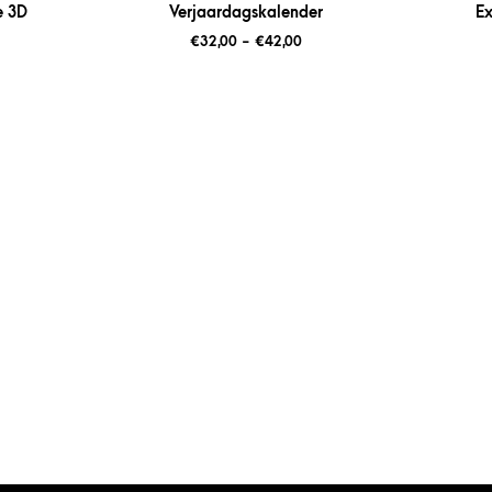
e 3D
Verjaardagskalender
Ex
€
32,00
-
€
42,00